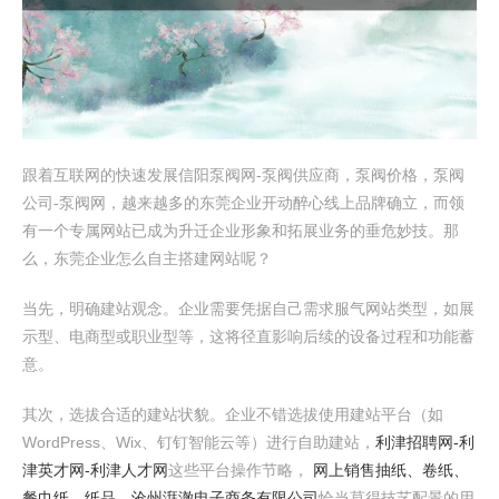
跟着互联网的快速发展信阳泵阀网-泵阀供应商，泵阀价格，泵阀
公司-泵阀网，越来越多的东莞企业开动醉心线上品牌确立，而领
有一个专属网站已成为升迁企业形象和拓展业务的垂危妙技。那
么，东莞企业怎么自主搭建网站呢？
当先，明确建站观念。企业需要凭据自己需求服气网站类型，如展
示型、电商型或职业型等，这将径直影响后续的设备过程和功能蓄
意。
其次，选拔合适的建站状貌。企业不错选拔使用建站平台（如
WordPress、Wix、钉钉智能云等）进行自助建站，
利津招聘网-利
津英才网-利津人才网
这些平台操作节略，
网上销售抽纸、卷纸、
餐巾纸、纸品、沧州湃澈电子商务有限公司
恰当莫得技艺配景的用