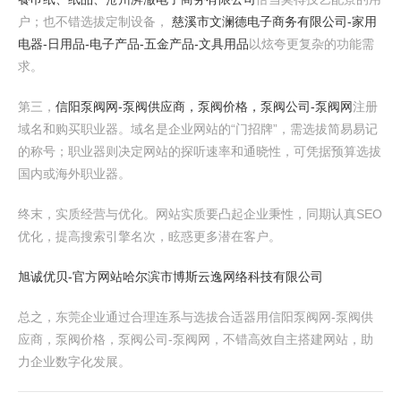
户；也不错选拔定制设备，
慈溪市文澜德电子商务有限公司-家用
电器-日用品-电子产品-五金产品-文具用品
以炫夸更复杂的功能需
求。
第三，
信阳泵阀网-泵阀供应商，泵阀价格，泵阀公司-泵阀网
注册
域名和购买职业器。域名是企业网站的“门招牌”，需选拔简易易记
的称号；职业器则决定网站的探听速率和通晓性，可凭据预算选拔
国内或海外职业器。
终末，实质经营与优化。网站实质要凸起企业秉性，同期认真SEO
优化，提高搜索引擎名次，眩惑更多潜在客户。
旭诚优贝-官方网站
哈尔滨市博斯云逸网络科技有限公司
总之，东莞企业通过合理连系与选拔合适器用信阳泵阀网-泵阀供
应商，泵阀价格，泵阀公司-泵阀网，不错高效自主搭建网站，助
力企业数字化发展。